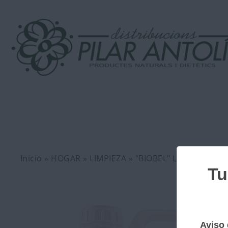
Inicio
»
HOGAR
»
LIMPIEZA
» "BIOBEL" LIMPIAHOGAR