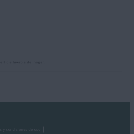
erficie lavable del hogar.
s y condiciones de uso