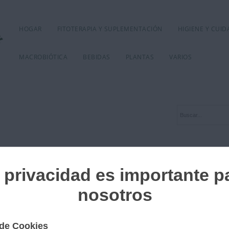
HOGAR
FITOTERAPIA Y SUPLEMENTACIÓN
HIGIENE Y CUI
MACROBIÓTICA
BEBIDAS
PLANTAS
VARIOS
COCHE Manzana Acida 7 ml.
AMBIENTADOR COCHE Manzana 
Ref. 011458