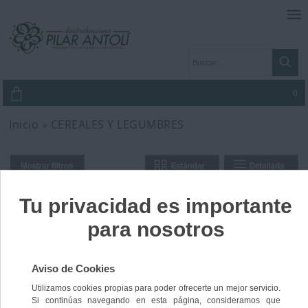
0
Inicio
»
CEREALES Y LEGUMBRES
Ordenar por:
Nº de elementos:
Nº de registros:
54
1
2
Siguiente ›